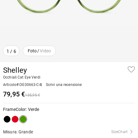
Foto
/
Video
1
/
6
Shelley
Occhiali Cat Eye Verdi
Articolo#
:
OG30663-C4
Scrivi una recensione
79,95 €
135,95 €
FrameColor
:
Verde
Misura: Grande
SizeChart