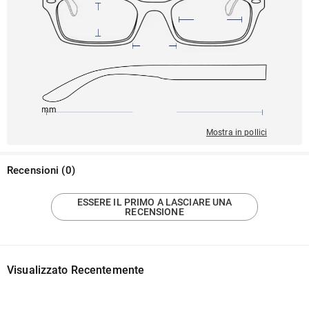
145mm
54mm
142mm
16mm
42mm
Mostra in pollici
Recensioni
(
0
)
ESSERE IL PRIMO A LASCIARE UNA
RECENSIONE
Visualizzato Recentemente