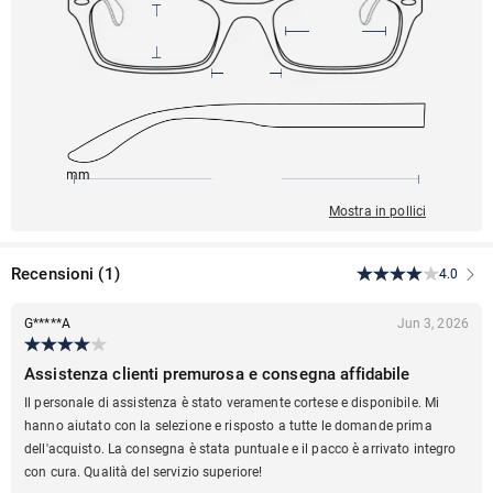
145mm
53mm
133mm
9mm
44mm
Mostra in pollici
Recensioni
(
1
)
4.0
G*****A
Jun 3, 2026
Assistenza clienti premurosa e consegna affidabile
Il personale di assistenza è stato veramente cortese e disponibile. Mi
hanno aiutato con la selezione e risposto a tutte le domande prima
dell'acquisto. La consegna è stata puntuale e il pacco è arrivato integro
con cura. Qualità del servizio superiore!