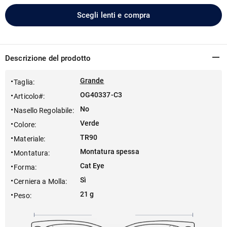
Scegli lenti e compra
Descrizione del prodotto
Grande
Taglia
:
OG40337-C3
Articolo#
:
No
Nasello Regolabile
:
Verde
Colore
:
TR90
Materiale
:
Montatura spessa
Montatura
:
Cat Eye
Forma
:
Sì
Cerniera a Molla
:
21 g
Peso
: