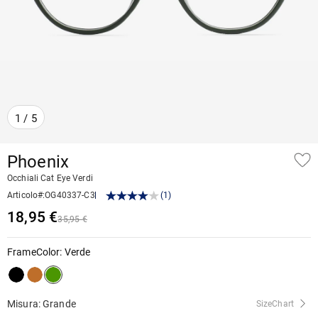
1
/
5
Phoenix
Occhiali Cat Eye Verdi
Articolo#
:
OG40337-C3
(
1
)
18,95 €
35,95 €
FrameColor
:
Verde
Misura: Grande
SizeChart