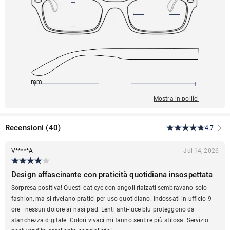
145mm
57mm
137mm
21mm
42mm
Mostra in pollici
Recensioni
(
40
)
4.7
V*****A
Jul 14, 2026
Design affascinante con praticità quotidiana insospettata
Sorpresa positiva! Questi cat-eye con angoli rialzati sembravano solo
fashion, ma si rivelano pratici per uso quotidiano. Indossati in ufficio 9
ore—nessun dolore ai nasi pad. Lenti anti-luce blu proteggono da
stanchezza digitale. Colori vivaci mi fanno sentire più stilosa. Servizio