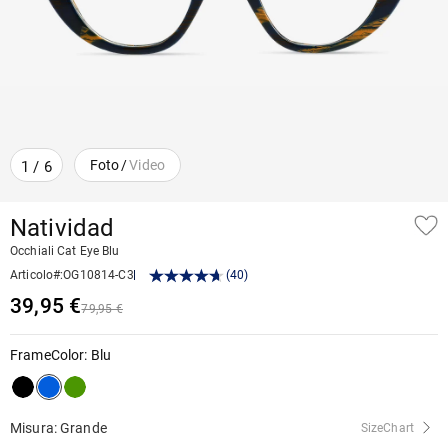
Foto
/
Video
1
/
6
Natividad
Occhiali Cat Eye Blu
Articolo#
:
OG10814-C3
(
40
)
39,95 €
79,95 €
FrameColor
:
Blu
Misura: Grande
SizeChart