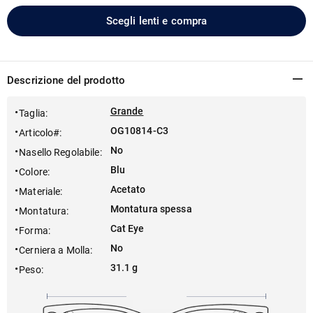
Scegli lenti e compra
Descrizione del prodotto
Grande
Taglia
:
OG10814-C3
Articolo#
:
No
Nasello Regolabile
:
Blu
Colore
:
Acetato
Materiale
:
Montatura spessa
Montatura
:
Cat Eye
Forma
:
No
Cerniera a Molla
:
31.1 g
Peso
: