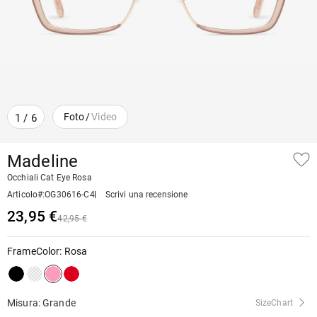
Foto
/
Video
1
/
6
Madeline
Occhiali Cat Eye Rosa
Articolo#
:
OG30616-C4
Scrivi una recensione
23,95 €
42,95 €
FrameColor
:
Rosa
Misura: Grande
SizeChart