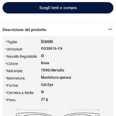
Scegli lenti e compra
Descrizione del prodotto
Grande
Taglia
:
OG30616-C4
Articolo#
:
Sì
Nasello Regolabile
:
Rosa
Colore
:
TR90/Metallo
Materiale
:
Montatura spessa
Montatura
:
Cat Eye
Forma
:
Sì
Cerniera a Molla
:
27 g
Peso
: