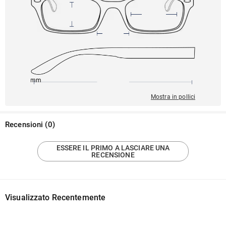
142mm
53mm
137mm
16mm
48mm
Mostra in pollici
Recensioni
(
0
)
ESSERE IL PRIMO A LASCIARE UNA
RECENSIONE
Visualizzato Recentemente