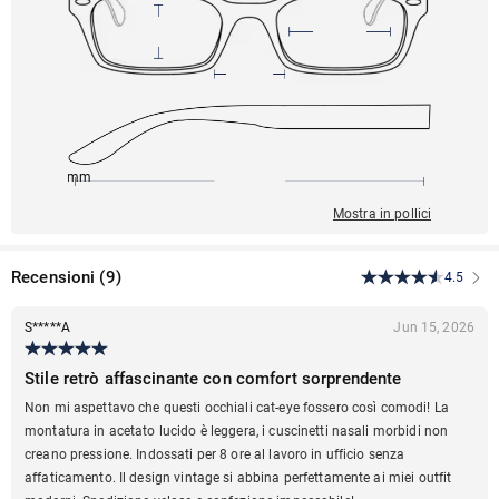
148mm
50mm
132mm
16mm
38mm
Mostra in pollici
Recensioni
(
9
)
4.5
S*****A
Jun 15, 2026
Stile retrò affascinante con comfort sorprendente
Non mi aspettavo che questi occhiali cat-eye fossero così comodi! La
montatura in acetato lucido è leggera, i cuscinetti nasali morbidi non
creano pressione. Indossati per 8 ore al lavoro in ufficio senza
affaticamento. Il design vintage si abbina perfettamente ai miei outfit