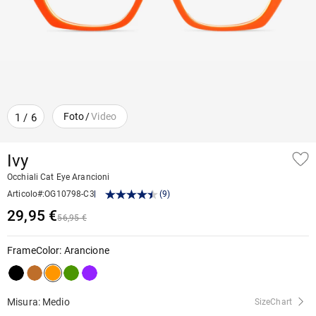
Foto
/
Video
1
/
6
Ivy
Occhiali Cat Eye Arancioni
Articolo#
:
OG10798-C3
(
9
)
29,95 €
56,95 €
FrameColor
:
Arancione
Misura: Medio
SizeChart