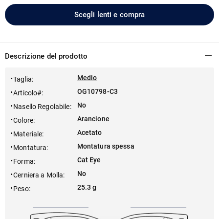
Scegli lenti e compra
Descrizione del prodotto
Medio
Taglia
:
OG10798-C3
Articolo#
:
No
Nasello Regolabile
:
Arancione
Colore
:
Acetato
Materiale
:
Montatura spessa
Montatura
:
Cat Eye
Forma
:
No
Cerniera a Molla
:
25.3 g
Peso
: