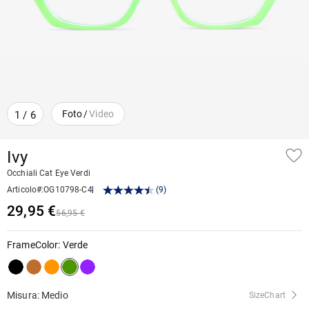
Foto
/
Video
1
/
6
Ivy
Occhiali Cat Eye Verdi
Articolo#
:
OG10798-C4
(
9
)
29,95 €
56,95 €
FrameColor
:
Verde
Misura: Medio
SizeChart