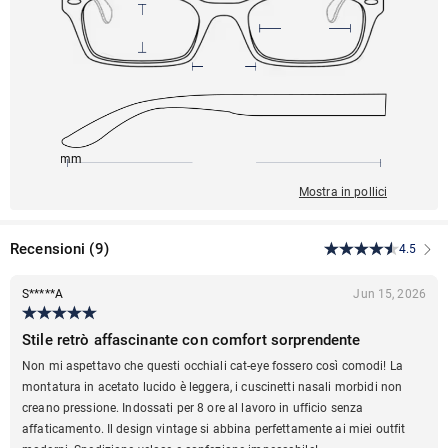
148mm
50mm
132mm
16mm
38mm
Mostra in pollici
Recensioni
(
9
)
4.5
S*****A
Jun 15, 2026
Stile retrò affascinante con comfort sorprendente
Non mi aspettavo che questi occhiali cat-eye fossero così comodi! La
montatura in acetato lucido è leggera, i cuscinetti nasali morbidi non
creano pressione. Indossati per 8 ore al lavoro in ufficio senza
affaticamento. Il design vintage si abbina perfettamente ai miei outfit