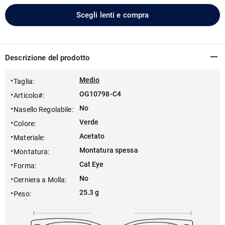
Scegli lenti e compra
Descrizione del prodotto
Medio
Taglia
:
OG10798-C4
Articolo#
:
No
Nasello Regolabile
:
Verde
Colore
:
Acetato
Materiale
:
Montatura spessa
Montatura
:
Cat Eye
Forma
:
No
Cerniera a Molla
:
25.3 g
Peso
: