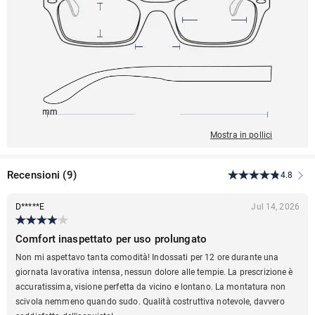
146mm
56mm
139mm
17mm
44mm
Mostra in pollici
Recensioni
(
9
)
4.8
D*****E
Jul 14, 2026
Comfort inaspettato per uso prolungato
Non mi aspettavo tanta comodità! Indossati per 12 ore durante una
giornata lavorativa intensa, nessun dolore alle tempie. La prescrizione è
accuratissima, visione perfetta da vicino e lontano. La montatura non
scivola nemmeno quando sudo. Qualità costruttiva notevole, davvero