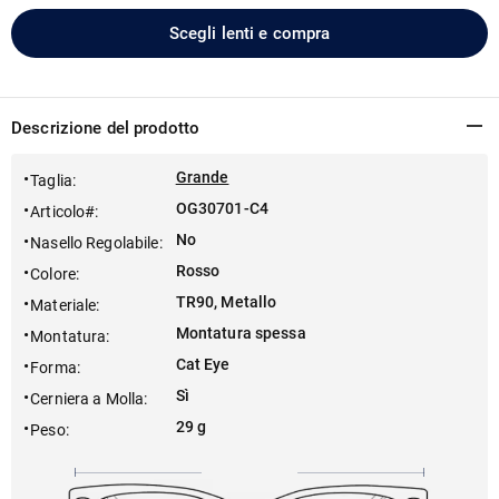
Scegli lenti e compra
Descrizione del prodotto
Grande
Taglia
:
OG30701-C4
Articolo#
:
No
Nasello Regolabile
:
Rosso
Colore
:
TR90, Metallo
Materiale
:
Montatura spessa
Montatura
:
Cat Eye
Forma
:
Sì
Cerniera a Molla
:
29 g
Peso
: