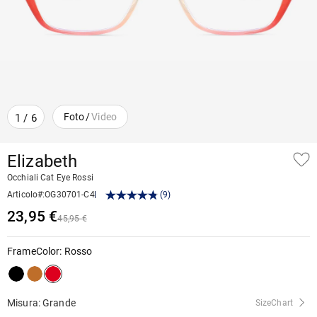
Foto
/
Video
1
/
6
Elizabeth
Occhiali Cat Eye Rossi
Articolo#
:
OG30701-C4
(
9
)
23,95 €
45,95 €
FrameColor
:
Rosso
Misura: Grande
SizeChart