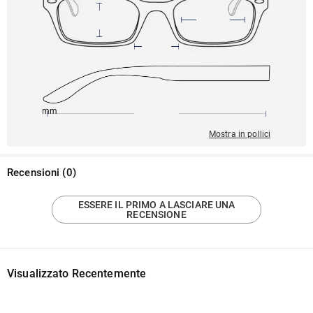
147mm
51mm
138mm
10mm
44mm
Mostra in pollici
Recensioni
(
0
)
ESSERE IL PRIMO A LASCIARE UNA
RECENSIONE
Visualizzato Recentemente