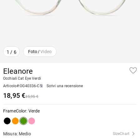
Foto
/
Video
1
/
6
Eleanore
Occhiali Cat Eye Verdi
Articolo#
:
OG40336-C5
Scrivi una recensione
18,95 €
35,95 €
FrameColor
:
Verde
Misura: Medio
SizeChart