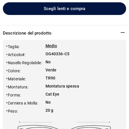
Scegli lenti e compra
Descrizione del prodotto
Medio
Taglia
:
OG40336-C5
Articolo#
:
No
Nasello Regolabile
:
Verde
Colore
:
TR90
Materiale
:
Montatura spessa
Montatura
:
Cat Eye
Forma
:
No
Cerniera a Molla
:
20 g
Peso
: