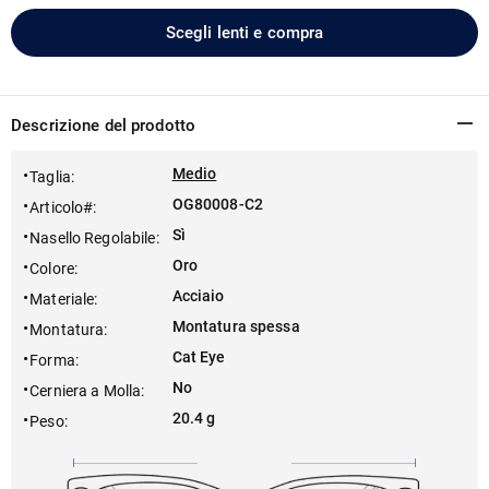
Scegli lenti e compra
Descrizione del prodotto
Medio
Taglia
:
OG80008-C2
Articolo#
:
Sì
Nasello Regolabile
:
Oro
Colore
:
Acciaio
Materiale
:
Montatura spessa
Montatura
:
Cat Eye
Forma
:
No
Cerniera a Molla
:
20.4 g
Peso
: