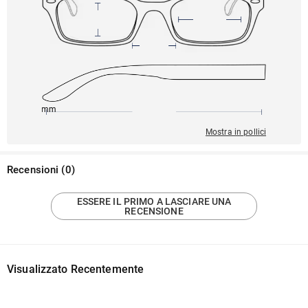
145mm
51mm
142mm
22mm
45mm
Mostra in pollici
Recensioni
(
0
)
ESSERE IL PRIMO A LASCIARE UNA
RECENSIONE
Visualizzato Recentemente