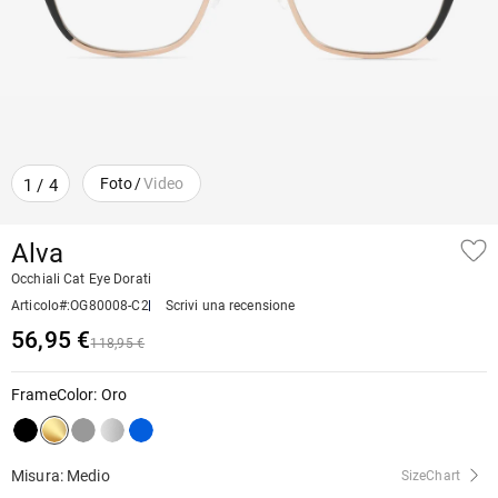
Foto
/
Video
1
/
4
Alva
Occhiali Cat Eye Dorati
Articolo#
:
OG80008-C2
Scrivi una recensione
56,95 €
118,95 €
FrameColor
:
Oro
Misura: Medio
SizeChart