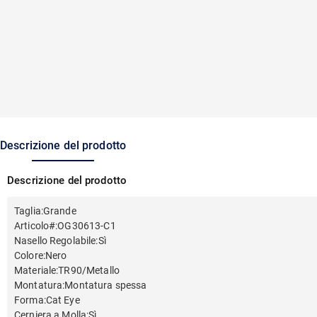
Descrizione del prodotto
Descrizione del prodotto
Taglia
:
Grande
Articolo#
:
OG30613-C1
Nasello Regolabile
:
Sì
Colore
:
Nero
Materiale
:
TR90/Metallo
Montatura
:
Montatura spessa
Forma
:
Cat Eye
Cerniera a Molla
:
Sì