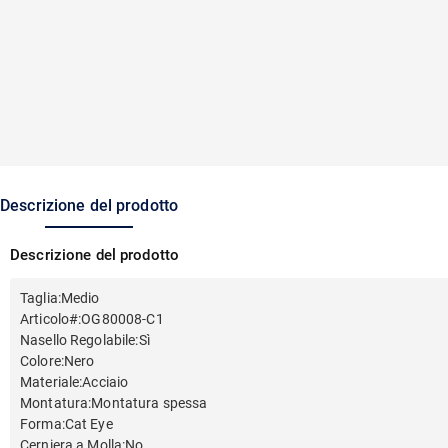
Descrizione del prodotto
Descrizione del prodotto
Taglia
:
Medio
Articolo#
:
OG80008-C1
Nasello Regolabile
:
Sì
Colore
:
Nero
Materiale
:
Acciaio
Montatura
:
Montatura spessa
Forma
:
Cat Eye
Cerniera a Molla
:
No