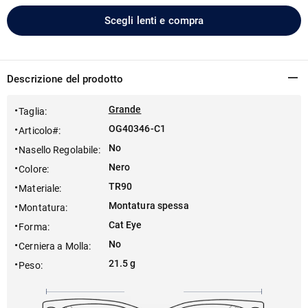
Scegli lenti e compra
Descrizione del prodotto
Grande
Taglia
:
OG40346-C1
Articolo#
:
No
Nasello Regolabile
:
Nero
Colore
:
TR90
Materiale
:
Montatura spessa
Montatura
:
Cat Eye
Forma
:
No
Cerniera a Molla
:
21.5 g
Peso
: