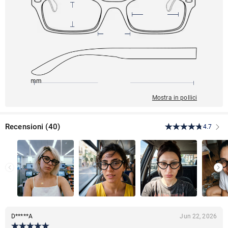
146mm
53mm
141mm
19mm
38mm
Mostra in pollici
Recensioni
(
40
)
4.7
D*****A
Jun 22, 2026