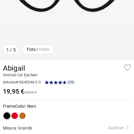
Foto
/
Video
1
/
5
Abigail
Occhiali Cat Eye Neri
Articolo#
:
OG40346-C1
(
29
)
19,95 €
38,95 €
FrameColor
:
Nero
Misura: Grande
SizeChart