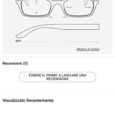
145mm
51mm
132mm
21mm
31mm
Mostra in pollici
Recensioni
(
0
)
ESSERE IL PRIMO A LASCIARE UNA
RECENSIONE
Visualizzato Recentemente