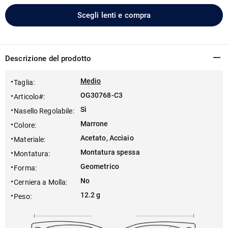
Scegli lenti e compra
Descrizione del prodotto
Medio
Taglia
:
OG30768-C3
Articolo#
:
Sì
Nasello Regolabile
:
Marrone
Colore
:
Acetato, Acciaio
Materiale
:
Montatura spessa
Montatura
:
Geometrico
Forma
:
No
Cerniera a Molla
:
12.2 g
Peso
: