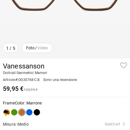
Foto
/
Video
1
/
5
Vanessanson
Occhiali Geometrici Marroni
Articolo#
:
OG30768-C3
Scrivi una recensione
59,95 €
123,95 €
FrameColor
:
Marrone
Misura: Medio
SizeChart