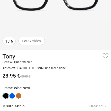
Foto
/
Video
1
/
6
Tony
Occhiali Quadrati Neri
Articolo#
:
OG40383-C1
Scrivi una recensione
23,95 €
45,95 €
FrameColor
:
Nero
Misura: Medio
SizeChart