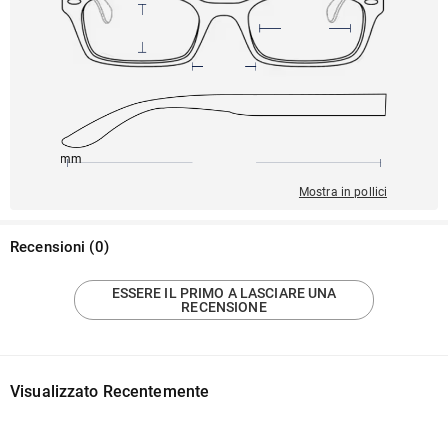
147mm
52mm
135mm
19mm
38mm
Mostra in pollici
Recensioni
(
0
)
ESSERE IL PRIMO A LASCIARE UNA
RECENSIONE
Visualizzato Recentemente