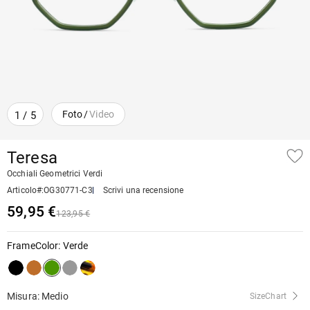
Foto
/
Video
1
/
5
Teresa
Occhiali Geometrici Verdi
Articolo#
:
OG30771-C3
Scrivi una recensione
59,95 €
123,95 €
FrameColor
:
Verde
Misura: Medio
SizeChart