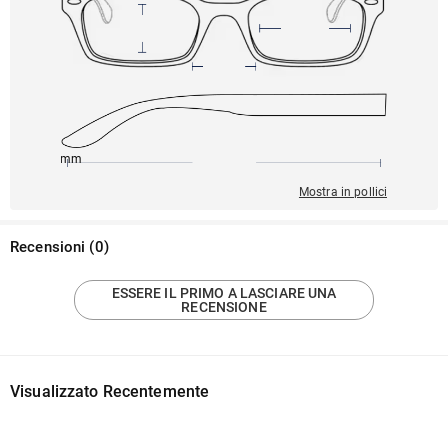
145mm
52mm
139mm
21mm
43mm
Mostra in pollici
Recensioni
(
0
)
ESSERE IL PRIMO A LASCIARE UNA
RECENSIONE
Visualizzato Recentemente