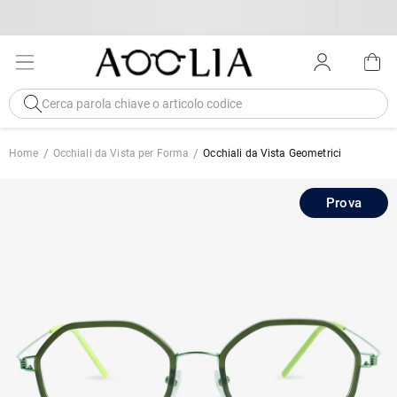
Home
Occhiali da Vista per Forma
Occhiali da Vista Geometrici
Prova