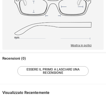
145mm
52mm
139mm
21mm
43mm
Mostra in pollici
Recensioni
(
0
)
ESSERE IL PRIMO A LASCIARE UNA
RECENSIONE
Visualizzato Recentemente