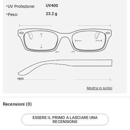
UV400
UV Protezione
:
23.2 g
Peso
:
150mm
52mm
153mm
22mm
50mm
Mostra in pollici
Recensioni
(
0
)
ESSERE IL PRIMO A LASCIARE UNA
RECENSIONE