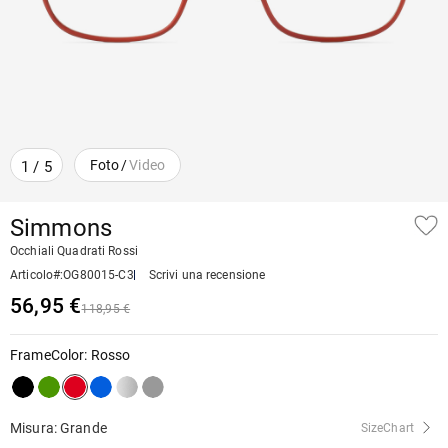
Foto
/
Video
1
/
5
Simmons
Occhiali Quadrati Rossi
Articolo#
:
OG80015-C3
Scrivi una recensione
56,95 €
118,95 €
FrameColor
:
Rosso
Misura: Grande
SizeChart