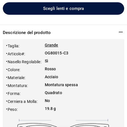
Scegli lenti e compra
Descrizione del prodotto
Grande
Taglia
:
OG80015-C3
Articolo#
:
Sì
Nasello Regolabile
:
Rosso
Colore
:
Acciaio
Materiale
:
Montatura spessa
Montatura
:
Quadrato
Forma
:
No
Cerniera a Molla
:
19.8 g
Peso
: