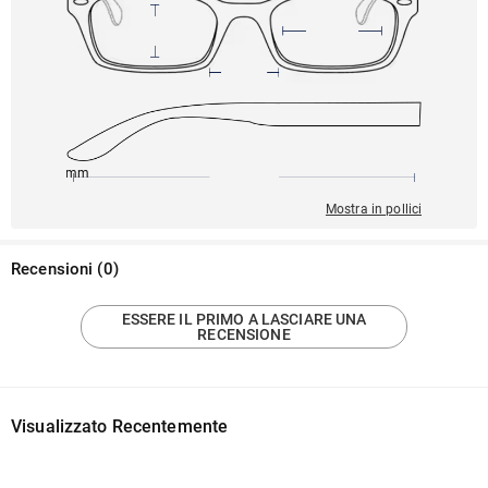
145mm
53mm
142mm
22mm
41mm
Mostra in pollici
Recensioni
(
0
)
ESSERE IL PRIMO A LASCIARE UNA
RECENSIONE
Visualizzato Recentemente