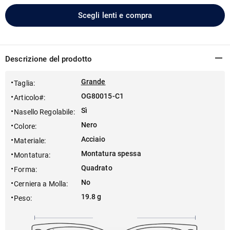
Scegli lenti e compra
Descrizione del prodotto
Grande
Taglia
:
OG80015-C1
Articolo#
:
Sì
Nasello Regolabile
:
Nero
Colore
:
Acciaio
Materiale
:
Montatura spessa
Montatura
:
Quadrato
Forma
:
No
Cerniera a Molla
:
19.8 g
Peso
: