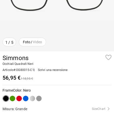
Foto
/
Video
1
/
5
Simmons
Occhiali Quadrati Neri
Articolo#
:
OG80015-C1
Scrivi una recensione
56,95 €
118,95 €
FrameColor
:
Nero
Misura: Grande
SizeChart