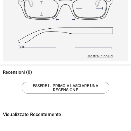
145mm
53mm
142mm
22mm
41mm
Mostra in pollici
Recensioni
(
0
)
ESSERE IL PRIMO A LASCIARE UNA
RECENSIONE
Visualizzato Recentemente