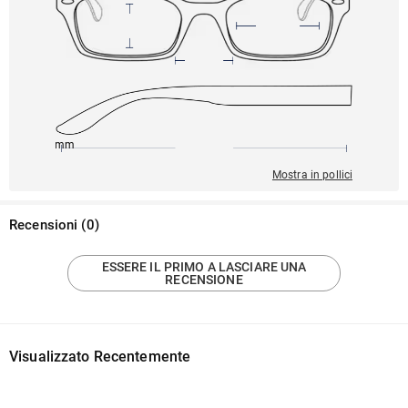
145mm
51mm
141mm
18mm
40mm
Mostra in pollici
Recensioni
(
0
)
ESSERE IL PRIMO A LASCIARE UNA
RECENSIONE
Visualizzato Recentemente