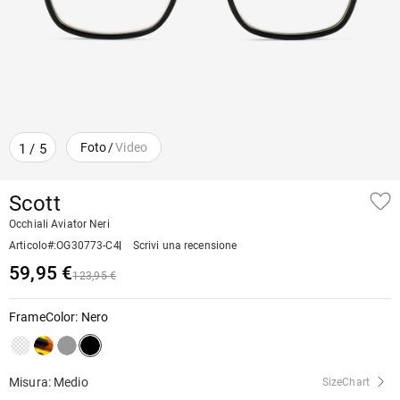
Foto
/
Video
1
/
5
Scott
Occhiali Aviator Neri
Articolo#
:
OG30773-C4
Scrivi una recensione
59,95 €
123,95 €
FrameColor
:
Nero
Misura: Medio
SizeChart