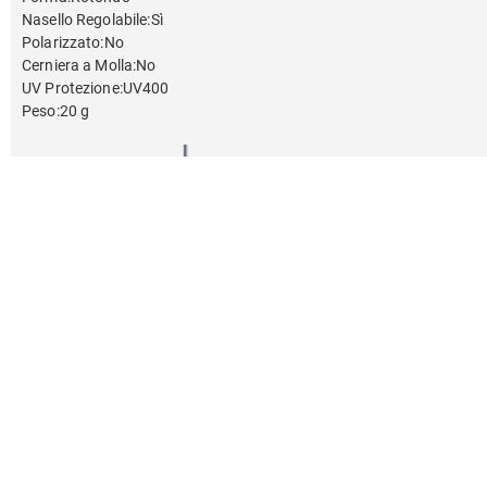
Nasello Regolabile
:
Sì
Polarizzato
:
No
Cerniera a Molla
:
No
UV Protezione
:
UV400
Peso
:
20 g