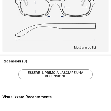
145mm
51mm
132mm
20mm
39mm
Mostra in pollici
Recensioni
(
0
)
ESSERE IL PRIMO A LASCIARE UNA
RECENSIONE
Visualizzato Recentemente