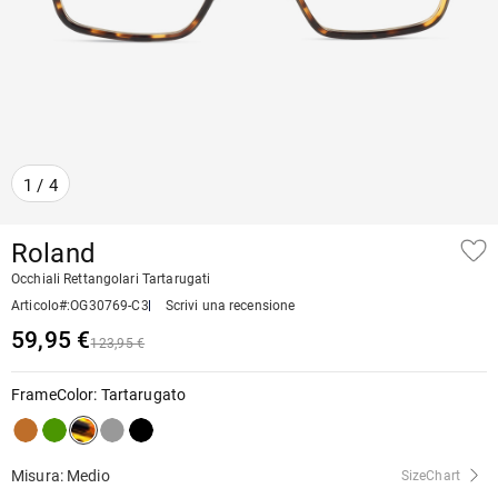
1
/
4
Roland
Occhiali Rettangolari Tartarugati
Articolo#
:
OG30769-C3
Scrivi una recensione
59,95 €
123,95 €
FrameColor
:
Tartarugato
Misura: Medio
SizeChart