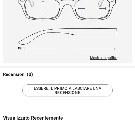
140mm
46mm
136mm
17mm
41mm
Mostra in pollici
Recensioni
(
0
)
ESSERE IL PRIMO A LASCIARE UNA
RECENSIONE
Visualizzato Recentemente