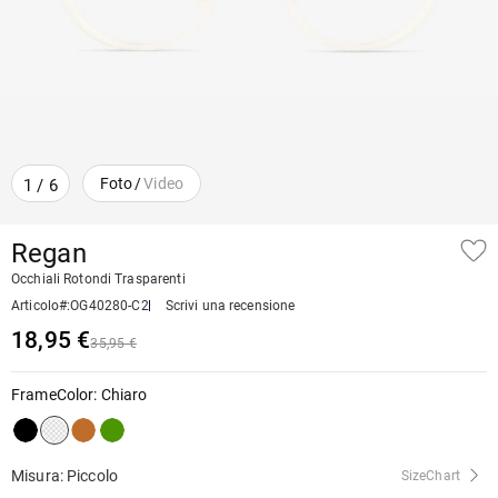
Foto
/
Video
1
/
6
Regan
Occhiali Rotondi Trasparenti
Articolo#
:
OG40280-C2
Scrivi una recensione
18,95 €
35,95 €
FrameColor
:
Chiaro
Misura: Piccolo
SizeChart