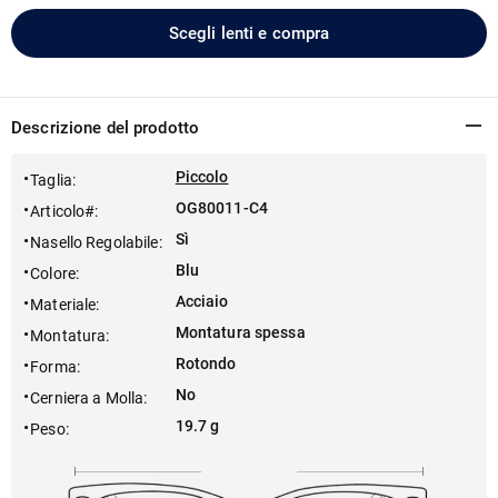
Scegli lenti e compra
Descrizione del prodotto
Piccolo
Taglia
:
OG80011-C4
Articolo#
:
Sì
Nasello Regolabile
:
Blu
Colore
:
Acciaio
Materiale
:
Montatura spessa
Montatura
:
Rotondo
Forma
:
No
Cerniera a Molla
:
19.7 g
Peso
: