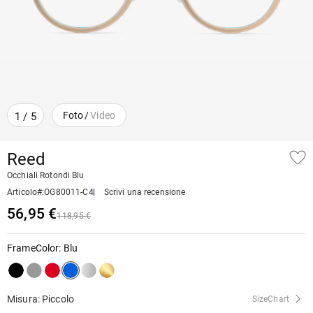
Foto
/
Video
1
/
5
Reed
Occhiali Rotondi Blu
Articolo#
:
OG80011-C4
Scrivi una recensione
56,95 €
118,95 €
FrameColor
:
Blu
Misura: Piccolo
SizeChart