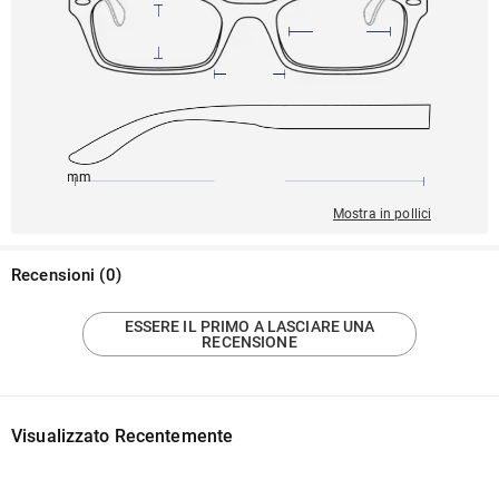
145mm
47mm
139mm
24mm
43mm
Mostra in pollici
Recensioni
(
0
)
ESSERE IL PRIMO A LASCIARE UNA
RECENSIONE
Visualizzato Recentemente