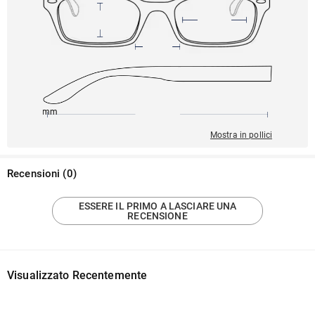
145mm
47mm
139mm
24mm
43mm
Mostra in pollici
Recensioni
(
0
)
ESSERE IL PRIMO A LASCIARE UNA
RECENSIONE
Visualizzato Recentemente