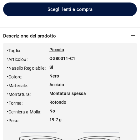
Scegli lenti e compra
Descrizione del prodotto
Piccolo
Taglia
:
OG80011-C1
Articolo#
:
Sì
Nasello Regolabile
:
Nero
Colore
:
Acciaio
Materiale
:
Montatura spessa
Montatura
:
Rotondo
Forma
:
No
Cerniera a Molla
:
19.7 g
Peso
: