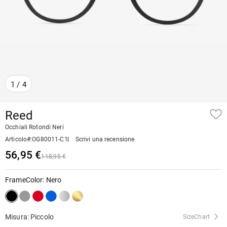
1
/
4
Reed
Occhiali Rotondi Neri
Articolo#
:
OG80011-C1
Scrivi una recensione
56,95 €
118,95 €
FrameColor
:
Nero
Misura: Piccolo
SizeChart