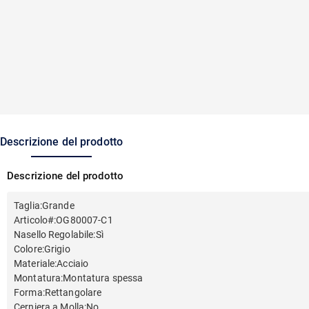
Descrizione del prodotto
Descrizione del prodotto
Taglia
:
Grande
Articolo#
:
OG80007-C1
Nasello Regolabile
:
Sì
Colore
:
Grigio
Materiale
:
Acciaio
Montatura
:
Montatura spessa
Forma
:
Rettangolare
Cerniera a Molla
:
No