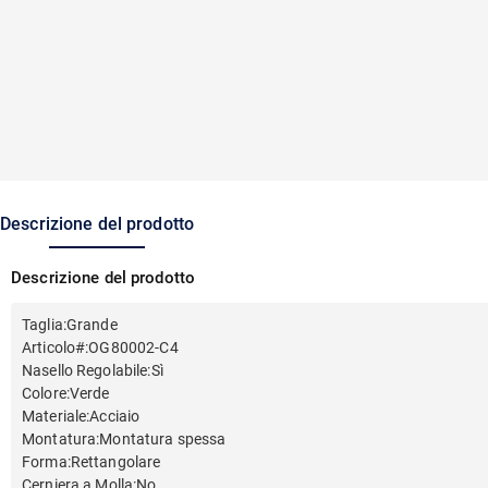
Descrizione del prodotto
Descrizione del prodotto
Taglia
:
Grande
Articolo#
:
OG80002-C4
Nasello Regolabile
:
Sì
Colore
:
Verde
Materiale
:
Acciaio
Montatura
:
Montatura spessa
Forma
:
Rettangolare
Cerniera a Molla
:
No