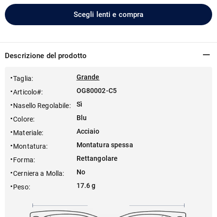
Scegli lenti e compra
Descrizione del prodotto
Grande
Taglia
:
OG80002-C5
Articolo#
:
Sì
Nasello Regolabile
:
Blu
Colore
:
Acciaio
Materiale
:
Montatura spessa
Montatura
:
Rettangolare
Forma
:
No
Cerniera a Molla
:
17.6 g
Peso
: