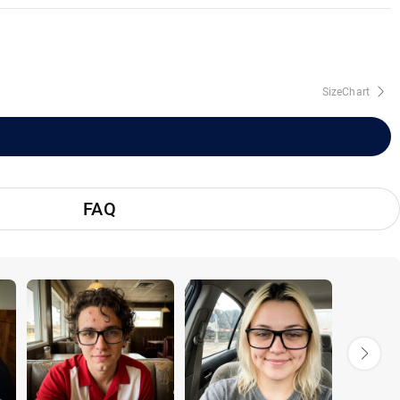
SizeChart
FAQ