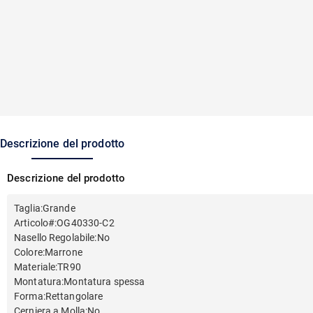
Descrizione del prodotto
Descrizione del prodotto
Taglia
:
Grande
Articolo#
:
OG40330-C2
Nasello Regolabile
:
No
Colore
:
Marrone
Materiale
:
TR90
Montatura
:
Montatura spessa
Forma
:
Rettangolare
Cerniera a Molla
:
No