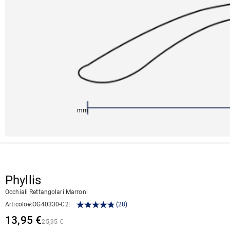
145mm
54mm
134mm
8mm
40mm
Phyllis
Occhiali Rettangolari Marroni
Articolo#
:
OG40330-C2
(
28
)
13,95 €
25,95 €