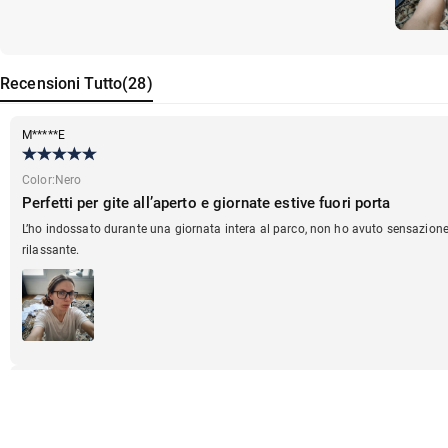
Recensioni
Tutto
(
28
)
M*****E
Color
:
Nero
Perfetti per gite all’aperto e giornate estive fuori porta
L’ho indossato durante una giornata intera al parco, non ho avuto sensazione 
rilassante.
K*****H
Color
:
Nero