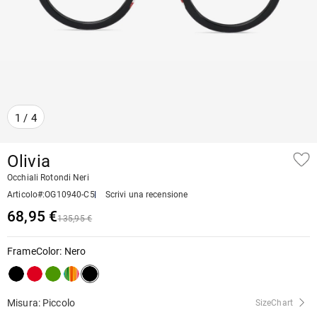
1
/
4
Olivia
Occhiali Rotondi Neri
Articolo#
:
OG10940-C5
Scrivi una recensione
68,95 €
135,95 €
FrameColor
:
Nero
Misura: Piccolo
SizeChart