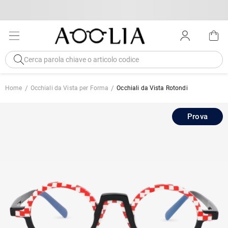
Home
Occhiali da Vista per Forma
Occhiali da Vista Rotondi
Prova