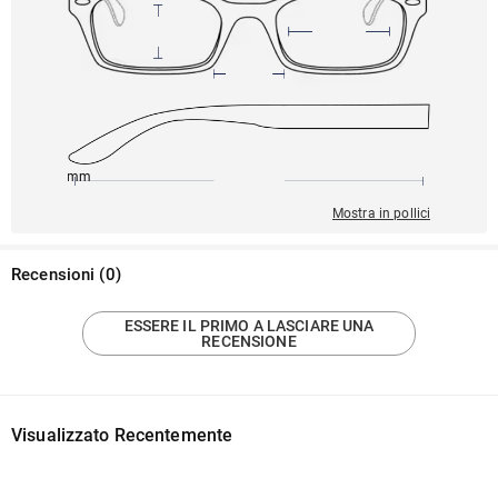
145mm
43mm
134mm
28mm
40mm
Mostra in pollici
Recensioni
(
0
)
ESSERE IL PRIMO A LASCIARE UNA
RECENSIONE
Visualizzato Recentemente