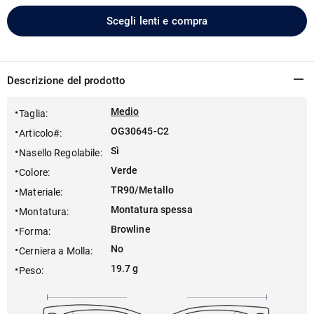
Scegli lenti e compra
Descrizione del prodotto
Medio
Taglia
:
OG30645-C2
Articolo#
:
Sì
Nasello Regolabile
:
Verde
Colore
:
TR90/Metallo
Materiale
:
Montatura spessa
Montatura
:
Browline
Forma
:
No
Cerniera a Molla
:
19.7 g
Peso
: