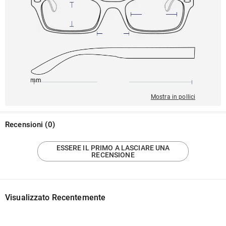
140mm
51mm
137mm
20mm
42mm
Mostra in pollici
Recensioni
(
0
)
ESSERE IL PRIMO A LASCIARE UNA
RECENSIONE
Visualizzato Recentemente