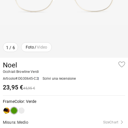
Foto
/
Video
1
/
6
Noel
Occhiali Browline Verdi
Articolo#
:
OG30645-C2
Scrivi una recensione
23,95 €
45,95 €
FrameColor
:
Verde
Misura: Medio
SizeChart