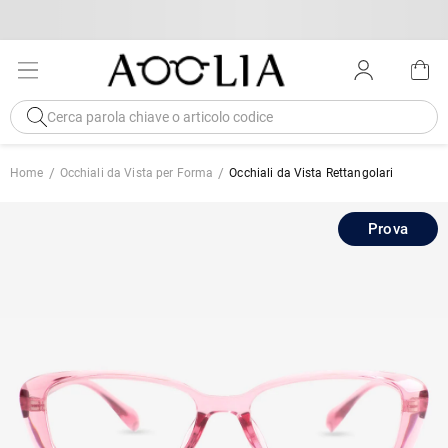
Home
Occhiali da Vista per Forma
Occhiali da Vista Rettangolari
Prova