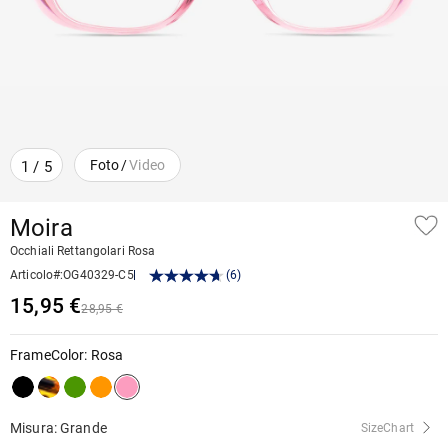
Foto
/
Video
1
/
5
Moira
Occhiali Rettangolari Rosa
Articolo#
:
OG40329-C5
(
6
)
15,95 €
28,95 €
FrameColor
:
Rosa
Misura: Grande
SizeChart