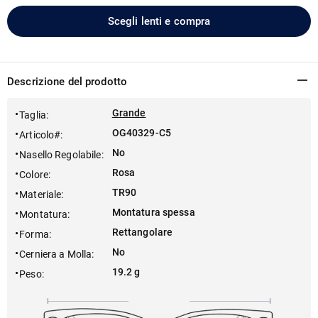
Scegli lenti e compra
Descrizione del prodotto
Grande
Taglia
:
OG40329-C5
Articolo#
:
No
Nasello Regolabile
:
Rosa
Colore
:
TR90
Materiale
:
Montatura spessa
Montatura
:
Rettangolare
Forma
:
No
Cerniera a Molla
:
19.2 g
Peso
: