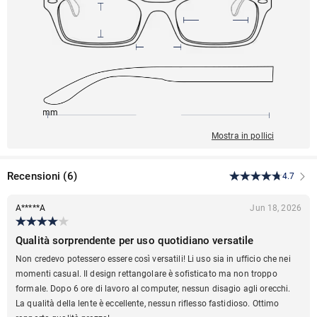
145mm
55mm
145mm
10mm
36mm
Mostra in pollici
Recensioni
(
6
)
4.7
A*****A
Jun 18, 2026
Qualità sorprendente per uso quotidiano versatile
Non credevo potessero essere così versatili! Li uso sia in ufficio che nei
momenti casual. Il design rettangolare è sofisticato ma non troppo
formale. Dopo 6 ore di lavoro al computer, nessun disagio agli orecchi.
La qualità della lente è eccellente, nessun riflesso fastidioso. Ottimo