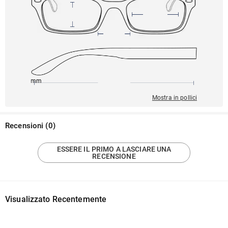
145mm
55mm
145mm
20mm
41mm
Mostra in pollici
Recensioni
(
0
)
ESSERE IL PRIMO A LASCIARE UNA
RECENSIONE
Visualizzato Recentemente