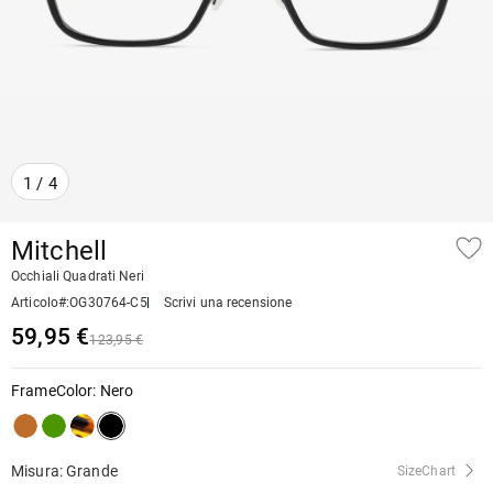
1
/
4
Mitchell
Occhiali Quadrati Neri
Articolo#
:
OG30764-C5
Scrivi una recensione
59,95 €
123,95 €
FrameColor
:
Nero
Misura: Grande
SizeChart