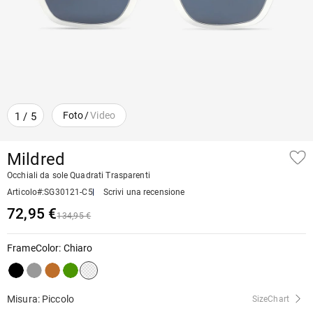
Foto
/
Video
1
/
5
Mildred
Occhiali da sole Quadrati Trasparenti
Articolo#
:
SG30121-C5
Scrivi una recensione
72,95 €
134,95 €
FrameColor
:
Chiaro
Misura: Piccolo
SizeChart