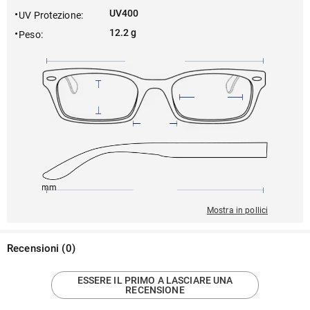
UV400
UV Protezione
:
12.2 g
Peso
:
150mm
48mm
142mm
21mm
46mm
Mostra in pollici
Recensioni
(
0
)
ESSERE IL PRIMO A LASCIARE UNA
RECENSIONE