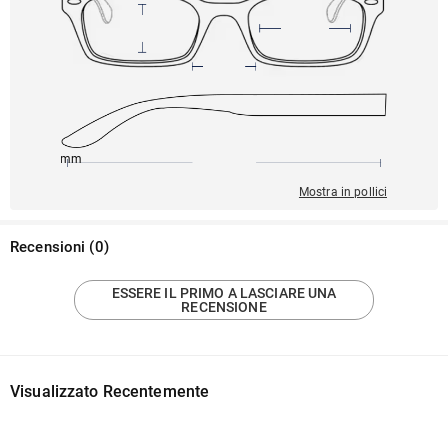
145mm
54mm
142mm
20mm
38mm
Mostra in pollici
Recensioni
(
0
)
ESSERE IL PRIMO A LASCIARE UNA
RECENSIONE
Visualizzato Recentemente