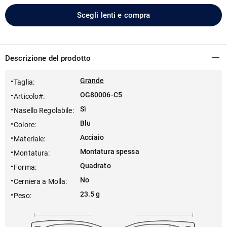
Scegli lenti e compra
Descrizione del prodotto
Grande
Taglia
:
OG80006-C5
Articolo#
:
Sì
Nasello Regolabile
:
Blu
Colore
:
Acciaio
Materiale
:
Montatura spessa
Montatura
:
Quadrato
Forma
:
No
Cerniera a Molla
:
23.5 g
Peso
: