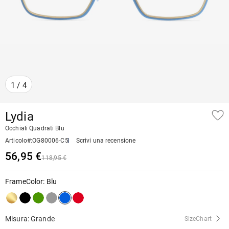
1
/
4
Lydia
Occhiali Quadrati Blu
Articolo#
:
OG80006-C5
Scrivi una recensione
56,95 €
118,95 €
FrameColor
:
Blu
Misura: Grande
SizeChart