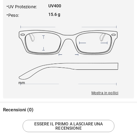
UV400
UV Protezione
:
15.6 g
Peso
:
145mm
54mm
139mm
21mm
36mm
Mostra in pollici
Recensioni
(
0
)
ESSERE IL PRIMO A LASCIARE UNA
RECENSIONE