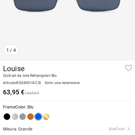
1
/
4
Louise
Occhiali da sole Rettangolari Blu
Articolo#
:
SG80018-C5
Scrivi una recensione
63,95 €
124,95 €
FrameColor
:
Blu
Misura: Grande
SizeChart