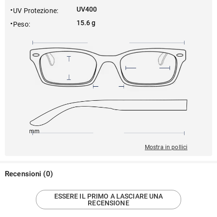
UV400
UV Protezione
:
15.6 g
Peso
:
145mm
54mm
139mm
21mm
36mm
Mostra in pollici
Recensioni
(
0
)
ESSERE IL PRIMO A LASCIARE UNA
RECENSIONE