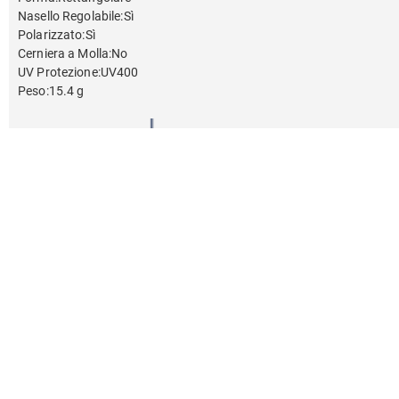
Nasello Regolabile
:
Sì
Polarizzato
:
Sì
Cerniera a Molla
:
No
UV Protezione
:
UV400
Peso
:
15.4 g