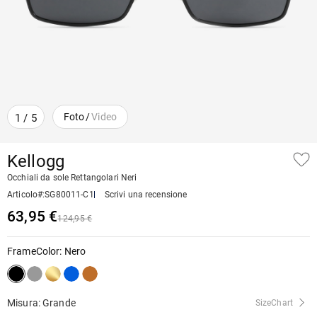
Foto
/
Video
1
/
5
Kellogg
Occhiali da sole Rettangolari Neri
Articolo#
:
SG80011-C1
Scrivi una recensione
63,95 €
124,95 €
FrameColor
:
Nero
Misura: Grande
SizeChart