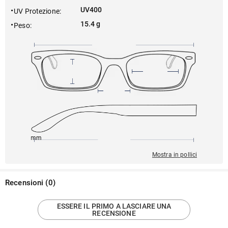
UV400
UV Protezione
:
15.4 g
Peso
:
145mm
55mm
141mm
19mm
32mm
Mostra in pollici
Recensioni
(
0
)
ESSERE IL PRIMO A LASCIARE UNA
RECENSIONE