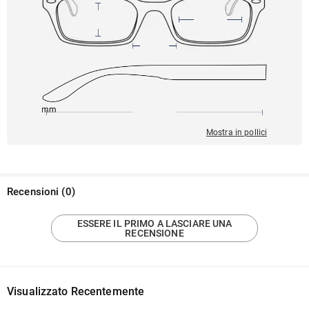
145mm
51mm
132mm
18mm
32mm
Mostra in pollici
Recensioni
(
0
)
ESSERE IL PRIMO A LASCIARE UNA
RECENSIONE
Visualizzato Recentemente