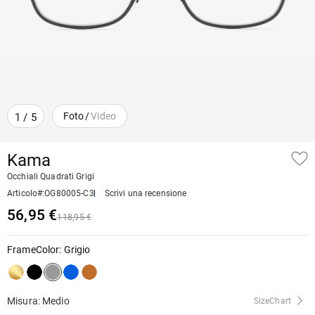
Foto
/
Video
1
/
5
Kama
Occhiali Quadrati Grigi
Articolo#
:
OG80005-C3
Scrivi una recensione
56,95 €
118,95 €
FrameColor
:
Grigio
Misura: Medio
SizeChart