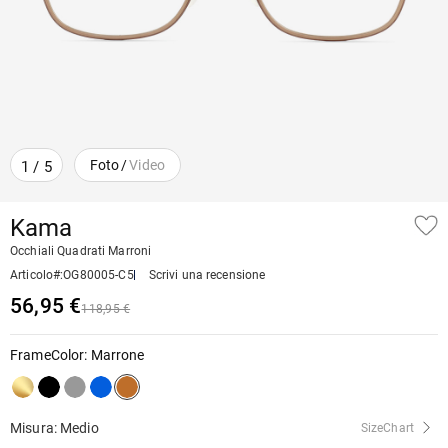
Foto
/
Video
1
/
5
Kama
Occhiali Quadrati Marroni
Articolo#
:
OG80005-C5
Scrivi una recensione
56,95 €
118,95 €
FrameColor
:
Marrone
Misura: Medio
SizeChart