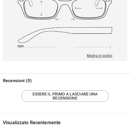
145mm
51mm
132mm
18mm
32mm
Mostra in pollici
Recensioni
(
0
)
ESSERE IL PRIMO A LASCIARE UNA
RECENSIONE
Visualizzato Recentemente