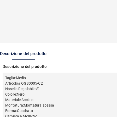
Descrizione del prodotto
Descrizione del prodotto
Taglia
:
Medio
Articolo#
:
OG80005-C2
Nasello Regolabile
:
Sì
Colore
:
Nero
Materiale
:
Acciaio
Montatura
:
Montatura spessa
Forma
:
Quadrato
Cerniera a Molla
:
No