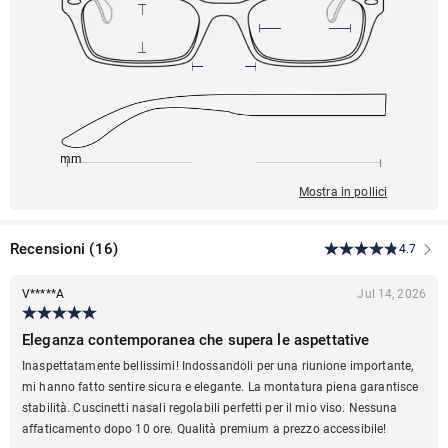
156mm
54mm
148mm
19mm
44mm
Mostra in pollici
Recensioni
(
16
)
4.7
V*****A
Jul 14, 2026
Eleganza contemporanea che supera le aspettative
Inaspettatamente bellissimi! Indossandoli per una riunione importante,
mi hanno fatto sentire sicura e elegante. La montatura piena garantisce
stabilità. Cuscinetti nasali regolabili perfetti per il mio viso. Nessuna
affaticamento dopo 10 ore. Qualità premium a prezzo accessibile!