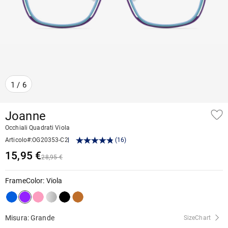
1
/
6
Joanne
Occhiali Quadrati Viola
Articolo#
:
OG20353-C2
(
16
)
15,95 €
28,95 €
FrameColor
:
Viola
Misura: Grande
SizeChart