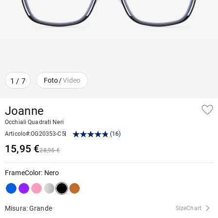
Foto
/
Video
1
/
7
Joanne
Occhiali Quadrati Neri
Articolo#
:
OG20353-C5
(
16
)
15,95 €
28,95 €
FrameColor
:
Nero
Misura: Grande
SizeChart