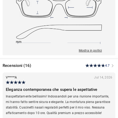
156mm
54mm
148mm
19mm
44mm
Mostra in pollici
Recensioni
(
16
)
4.7
V*****A
Jul 14, 2026
Eleganza contemporanea che supera le aspettative
Inaspettatamente bellissimi! Indossandoli per una riunione importante,
mi hanno fatto sentire sicura e elegante. La montatura piena garantisce
stabilità. Cuscinetti nasali regolabili perfetti per il mio viso. Nessuna
affaticamento dopo 10 ore. Qualità premium a prezzo accessibile!