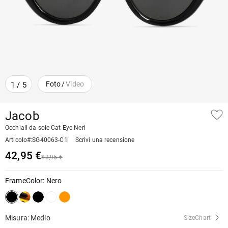
Foto
/
Video
1
/
5
Jacob
Occhiali da sole Cat Eye Neri
Articolo#
:
SG40063-C1
Scrivi una recensione
42,95 €
83,95 €
FrameColor
:
Nero
Misura: Medio
SizeChart