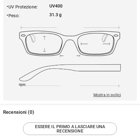
UV400
UV Protezione
:
31.3 g
Peso
:
148mm
50mm
141mm
18mm
45mm
Mostra in pollici
Recensioni
(
0
)
ESSERE IL PRIMO A LASCIARE UNA
RECENSIONE