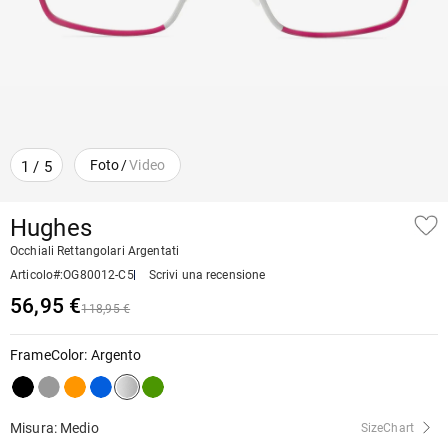
Foto
/
Video
1
/
5
Hughes
Occhiali Rettangolari Argentati
Articolo#
:
OG80012-C5
Scrivi una recensione
56,95 €
118,95 €
FrameColor
:
Argento
Misura: Medio
SizeChart