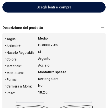
Scegli lenti e compra
Descrizione del prodotto
Medio
Taglia
:
OG80012-C5
Articolo#
:
Sì
Nasello Regolabile
:
Argento
Colore
:
Acciaio
Materiale
:
Montatura spessa
Montatura
:
Rettangolare
Forma
:
No
Cerniera a Molla
:
18.2 g
Peso
: