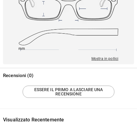
145mm
52mm
137mm
20mm
34mm
Mostra in pollici
Recensioni
(
0
)
ESSERE IL PRIMO A LASCIARE UNA
RECENSIONE
Visualizzato Recentemente