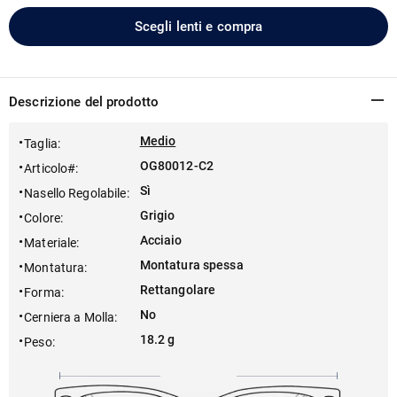
Scegli lenti e compra
Descrizione del prodotto
Medio
Taglia
:
OG80012-C2
Articolo#
:
Sì
Nasello Regolabile
:
Grigio
Colore
:
Acciaio
Materiale
:
Montatura spessa
Montatura
:
Rettangolare
Forma
:
No
Cerniera a Molla
:
18.2 g
Peso
: