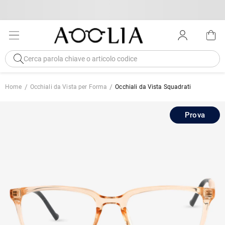
Home
Occhiali da Vista per Forma
Occhiali da Vista Squadrati
Prova