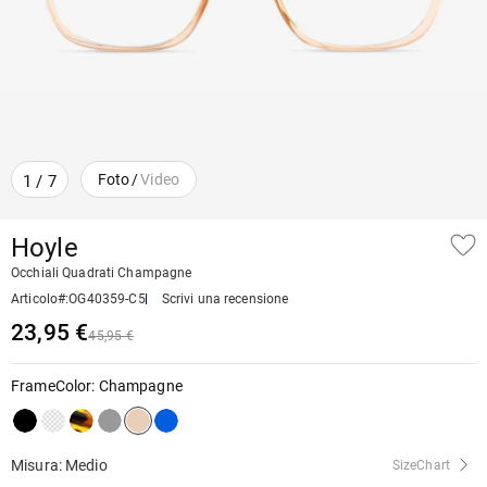
Foto
/
Video
1
/
7
Hoyle
Occhiali Quadrati Champagne
Articolo#
:
OG40359-C5
Scrivi una recensione
23,95 €
45,95 €
FrameColor
:
Champagne
Misura: Medio
SizeChart