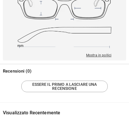
140mm
52mm
135mm
20mm
42mm
Mostra in pollici
Recensioni
(
0
)
ESSERE IL PRIMO A LASCIARE UNA
RECENSIONE
Visualizzato Recentemente