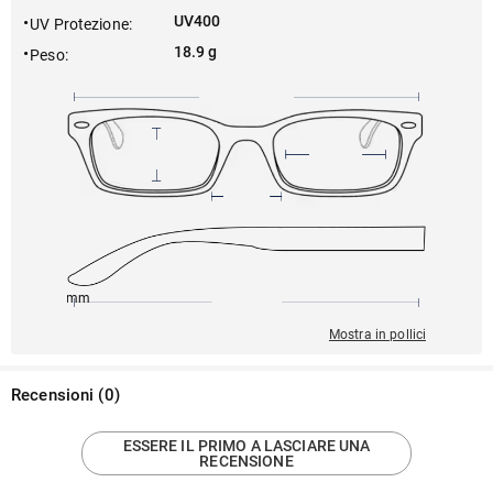
UV400
UV Protezione
:
18.9 g
Peso
:
145mm
56mm
140mm
15mm
44mm
Mostra in pollici
Recensioni
(
0
)
ESSERE IL PRIMO A LASCIARE UNA
RECENSIONE