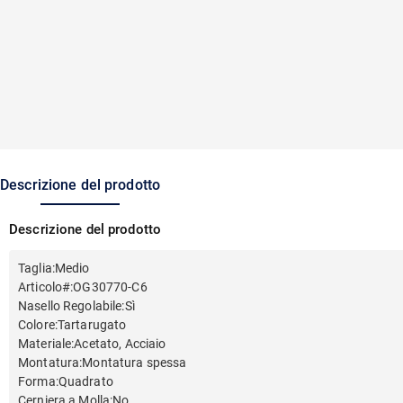
Descrizione del prodotto
Descrizione del prodotto
Taglia
:
Medio
Articolo#
:
OG30770-C6
Nasello Regolabile
:
Sì
Colore
:
Tartarugato
Materiale
:
Acetato, Acciaio
Montatura
:
Montatura spessa
Forma
:
Quadrato
Cerniera a Molla
:
No